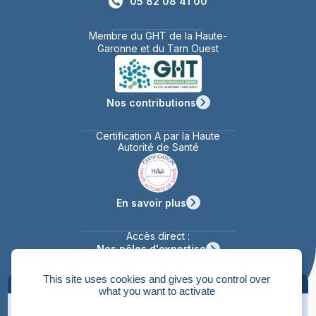
05 82 08 41 00
Membre du GHT de la Haute-
Garonne et du Tarn Ouest
Nos contributions
Certification A par la Haute
Autorité de Santé
En savoir plus
Accès direct :
Nos pôles d'expertise
Se rendre à la clinique
Actualités
This site uses cookies and gives you control over
Masquer les informations
what you want to activate