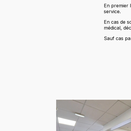
En premier l
service.
En cas de so
médical, déc
Sauf cas par