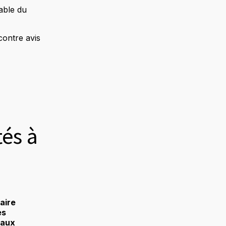
sable du
contre avis
tés à
aire
es
 aux