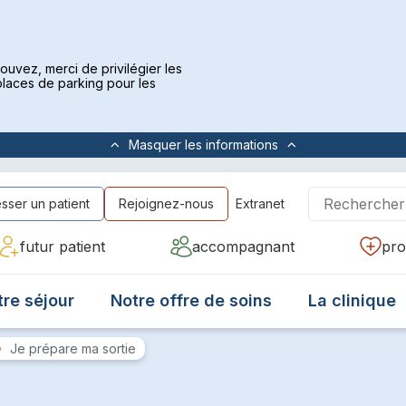
pouvez, merci de privilégier les
laces de parking pour les
Masquer
les informations
sser un patient
Rejoignez-nous
Extranet
futur patient
accompagnant
pro
tre séjour
Notre offre de soins
La clinique
Je prépare ma sortie