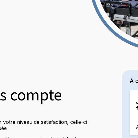
À c
is compte
votre niveau de satisfaction, celle-ci
uée